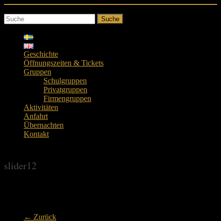
Skip
to
Suche
content
Geschichte
Öffnungszeiten & Tickets
Gruppen
Schulgruppen
Privatgruppen
Firmengruppen
Aktivitäten
Anfahrt
Übernachten
Kontakt
slider12
slider12
← Zurück