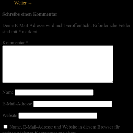
Weiter →
Schreibe einen Kommentar
Deine E-Mail-Adresse wird nicht veröffentlicht.
Erforderliche Felder
sind mit
*
markiert
Kommentar
*
Name
E-Mail-Adresse
Website
Name, E-Mail-Adresse und Website in diesem Browser für
meinen nächsten Kommentar speichern.