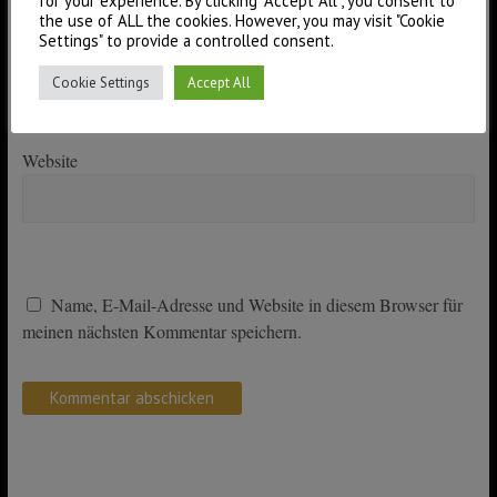
for your experience. By clicking “Accept All”, you consent to
E-Mail-Adresse
the use of ALL the cookies. However, you may visit "Cookie
Settings" to provide a controlled consent.
Cookie Settings
Accept All
Website
Name, E-Mail-Adresse und Website in diesem Browser für
meinen nächsten Kommentar speichern.